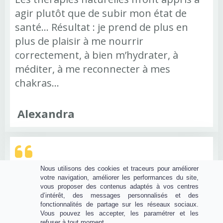
agir plutôt que de subir mon état de
santé... Résultat : je prend de plus en
plus de plaisir à me nourrir
correctement, à bien m’hydrater, à
méditer, à me reconnecter à mes
chakras...
Alexandra
Nous utilisons des cookies et traceurs pour améliorer
Juste merveilleux , apaisant et planant .
votre navigation, améliorer les performances du site,
vous proposer des contenus adaptés à vos centres
le lâcher prise est présent , le bien-être
d’intérêt, des messages personnalisés et des
est au creux de nos mains, je me sens
fonctionnalités de partage sur les réseaux sociaux.
Vous pouvez les accepter, les paramétrer et les
vivante , merci Audrey pour ce cadeau de
refuser à tout moment.